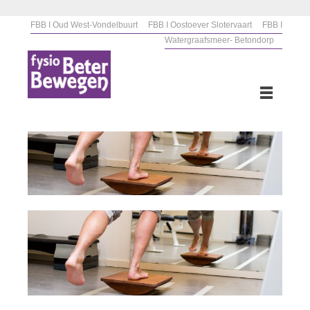
FBB I Oud West-Vondelbuurt
FBB I Oostoever Slotervaart
FBB I
Watergraafsmeer- Betondorp