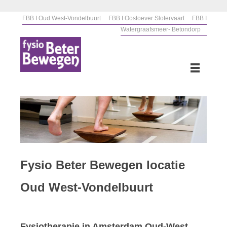
FBB I Oud West-Vondelbuurt
FBB I Oostoever Slotervaart
FBB I
Watergraafsmeer- Betondorp
Fysio Beter Bewegen locatie
Oud West-Vondelbuurt
Fysiotherapie in Amsterdam Oud-West